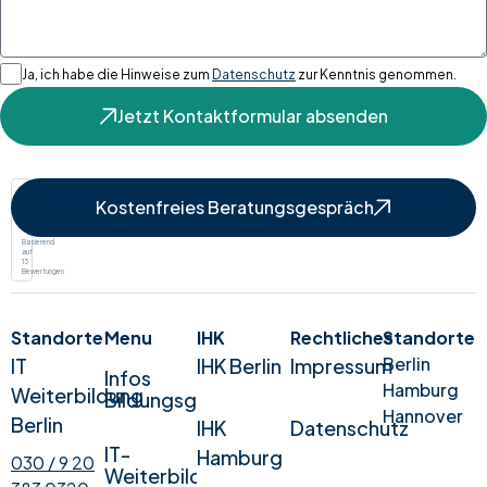
Ja, ich habe die Hinweise zum
Datenschutz
zur Kenntnis genommen.
Jetzt Kontaktformular absenden
Google
Kostenfreies Beratungsgespräch
Bewertung
Basierend
auf
13
Bewertungen
Standorte
Menu
IHK
Rechtliches
Standorte
Berlin
IT
IHK Berlin
Impressum
Infos
Hamburg
Weiterbildung
Bildungsgesetz
Hannover
Berlin
IHK
Datenschutz
IT-
Hamburg
030 / 9 20
Weiterbildung